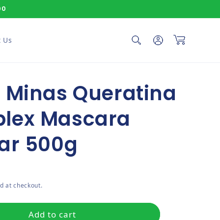
00
Log in
Cart
 Us
 Minas Queratina
lex Mascara
ar 500g
ce
d at checkout.
Add to cart