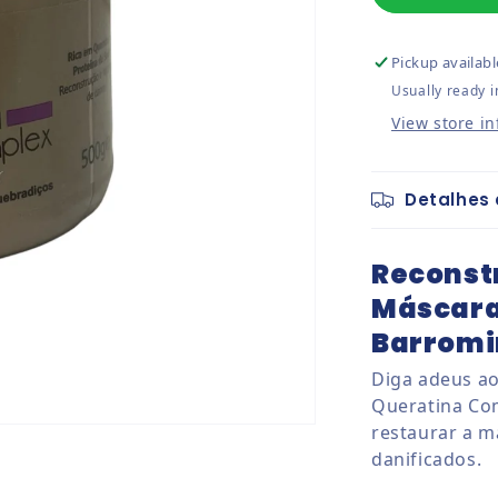
Pickup availabl
Usually ready i
View store i
Detalhes 
Reconst
Máscara
Barromi
Diga adeus ao
Queratina Com
restaurar a m
danificados.