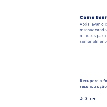
Como Usa
Após lavar o 
massageando 
minutos para
semanalmente 
Recupere a fo
reconstrução
Share