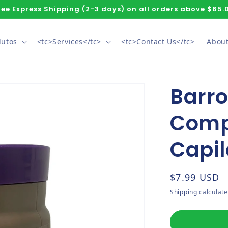
ree Express Shipping (2-3 days) on all orders above $65.
dutos
<tc>Services</tc>
<tc>Contact Us</tc>
About
Barro
Comp
Capil
Regular pri
$7.99 USD
Shipping
calculate