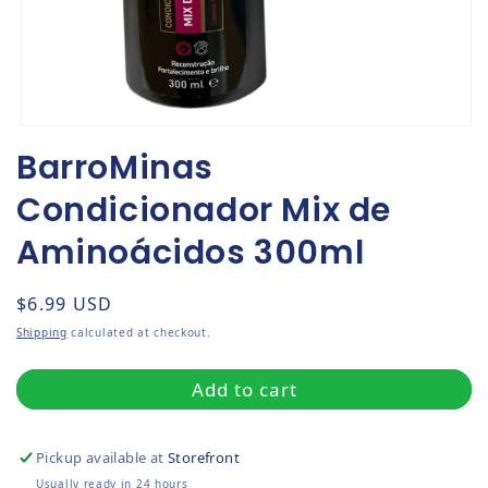
Open media 1 in modal
BarroMinas
Condicionador Mix de
Aminoácidos 300ml
Regular price
$6.99 USD
Shipping
calculated at checkout.
Add to cart
Pickup available at
Storefront
Usually ready in 24 hours