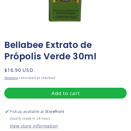
Open media 1 in modal
Bellabee Extrato de
Própolis Verde 30ml
Regular price
$16.90 USD
Shipping
calculated at checkout.
Add to cart
Pickup available at
Storefront
Usually ready in 24 hours
View store information