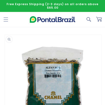
Skip to content
Free Express Shipping (2-3 days) on all orders above
$65.00
Cart
o product information