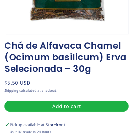
Open media 1 in modal
Chá de Alfavaca Chamel
(Ocimum basilicum) Erva
Selecionada – 30g
Regular price
$5.50 USD
Shipping
calculated at checkout.
Add to cart
Pickup available at
Storefront
Usually ready in 24 hours