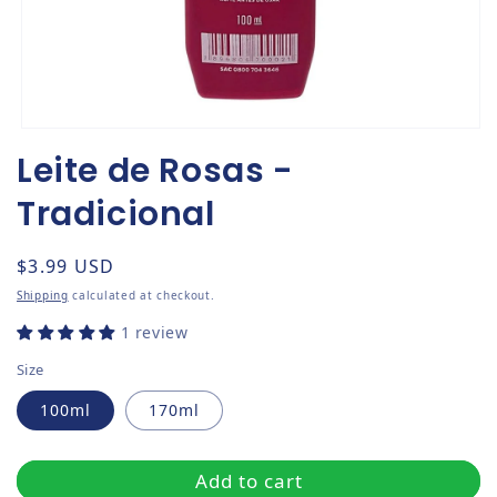
Open media 1 in modal
Leite de Rosas -
Tradicional
Regular price
$3.99 USD
Shipping
calculated at checkout.
1 review
Size
100ml
170ml
Add to cart