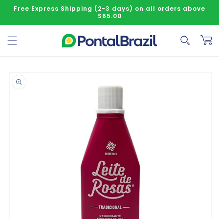
Skip to content
Free Express Shipping (2-3 days) on all orders above
$65.00
Cart
o product information