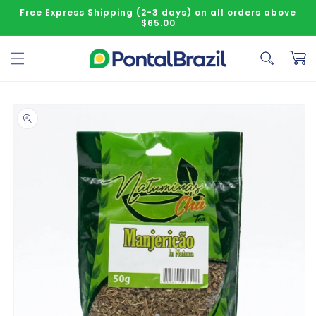
Skip to content
Free Express Shipping (2-3 days) on all orders above
$65.00
Cart
o product information