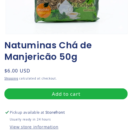
Open media 1 in modal
Natuminas Chá de
Manjericão 50g
Regular price
$6.00 USD
Shipping
calculated at checkout.
Add to cart
Pickup available at
Storefront
Usually ready in 24 hours
View store information