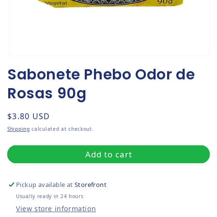
Open media 1 in modal
Sabonete Phebo Odor de
Rosas 90g
Regular price
$3.80 USD
Shipping
calculated at checkout.
Add to cart
Pickup available at
Storefront
Usually ready in 24 hours
View store information