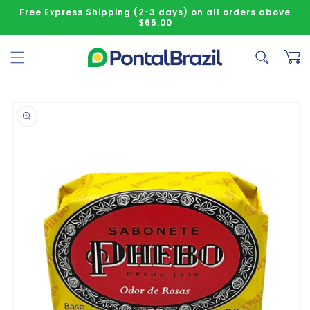
Skip to content
Free Express Shipping (2-3 days) on all orders above
$65.00
Cart
o product information