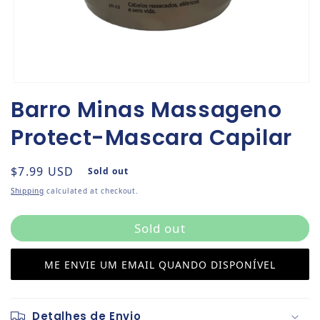
Open media 1 in modal
Barro Minas Massageno
Protect-Mascara Capilar
Regular price
$7.99 USD
Sold out
Shipping
calculated at checkout.
Sold out
ME ENVIE UM EMAIL QUANDO DISPONÍVEL
Detalhes de Envio