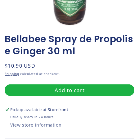
Open media 1 in modal
Bellabee Spray de Propolis
e Ginger 30 ml
Regular price
$10.90 USD
Shipping
calculated at checkout.
Add to cart
Pickup available at
Storefront
Usually ready in 24 hours
View store information