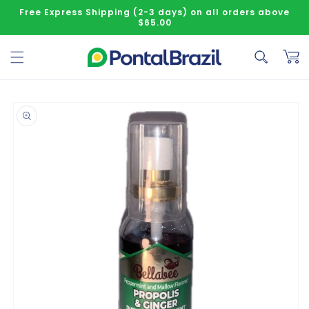
Skip to content
Free Express Shipping (2-3 days) on all orders above
$65.00
Cart
o product information