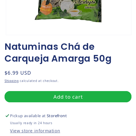
Open media 1 in modal
Natuminas Chá de
Carqueja Amarga 50g
Regular price
$6.99 USD
Shipping
calculated at checkout.
Add to cart
Pickup available at
Storefront
Usually ready in 24 hours
View store information