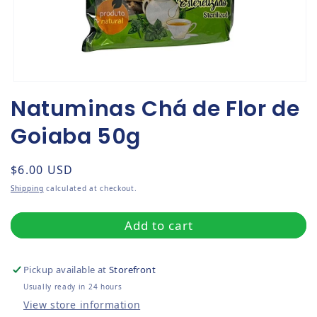
Open media 1 in modal
Natuminas Chá de Flor de
Goiaba 50g
Regular price
$6.00 USD
Shipping
calculated at checkout.
Add to cart
Pickup available at
Storefront
Usually ready in 24 hours
View store information