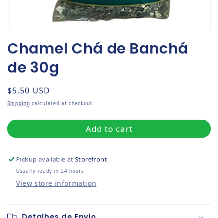
Open media 1 in modal
Chamel Chá de Banchá
de 30g
Regular price
$5.50 USD
Shipping
calculated at checkout.
Add to cart
Pickup available at
Storefront
Usually ready in 24 hours
View store information
Detalhes de Envio