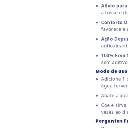
Alívio par
a tosse e d
Conforto D
favorece a 
Ação Depur
antioxidant
100% Erva 
sem aditivo
Modo de Uso
Adicione 1
água ferven
Abafe a xíc
Coe e sirva
vezes ao di
Perguntas F