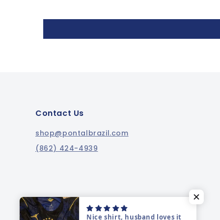
Contact Us
shop@pontalbrazil.com
(862) 424-4939
Nice shirt, husband loves it