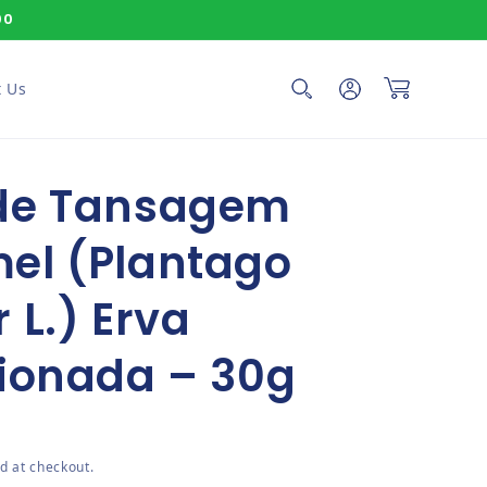
00
Log in
Cart
 Us
de Tansagem
el (Plantago
 L.) Erva
ionada – 30g
ce
d at checkout.