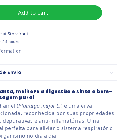
Add to cart
e at
Storefront
n 24 hours
nformation
de Envio
ganta, melhore a digestão e sinta o bem-
nsagem pura!
hamel (
Plantago major L.
) é uma erva
ecionada, reconhecida por suas propriedades
, depurativas e anti-inflamatórias. Uma
l perfeita para aliviar o sistema respiratório
organismo no dia a dia.