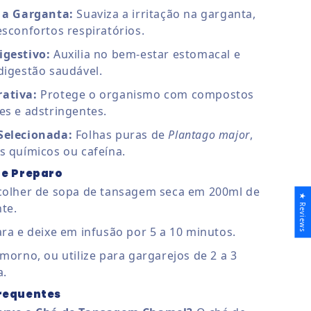
a a Garganta:
Suaviza a irritação na garganta,
esconfortos respiratórios.
igestivo:
Auxilia no bem-estar estomacal e
digestão saudável.
ativa:
Protege o organismo com compostos
es e adstringentes.
Selecionada:
Folhas puras de
Plantago major
,
s químicos ou cafeína.
 e Preparo
 colher de sopa de tansagem seca em 200ml de
★ Reviews
te.
ara e deixe em infusão por 5 a 10 minutos.
 morno, ou utilize para gargarejos de 2 a 3
a.
requentes