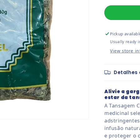
Pickup availabl
Usually ready i
View store i
Detalhes 
Alivie a gar
estar da ta
A Tansagem C
medicinal sel
adstringentes
infusão natura
e proteger o 