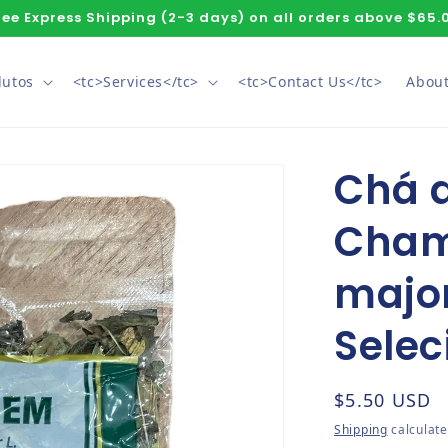
ree Express Shipping (2-3 days) on all orders above $65.
dutos
<tc>Services</tc>
<tc>Contact Us</tc>
About
Chá 
Cham
major
Selec
Regular pri
$5.50 USD
Shipping
calculate