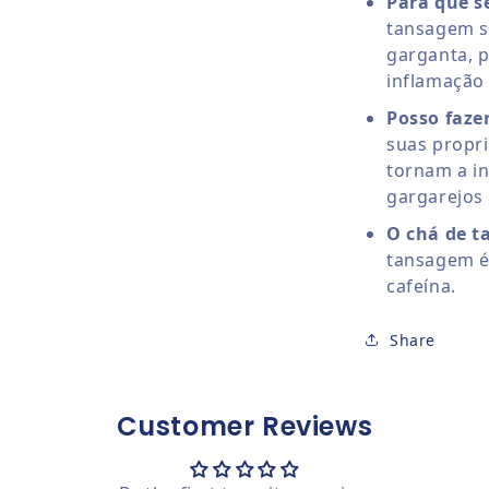
Para que s
tansagem se
garganta, p
inflamação
Posso faze
suas propri
tornam a i
gargarejos
O chá de t
tansagem é
cafeína.
Share
Customer Reviews