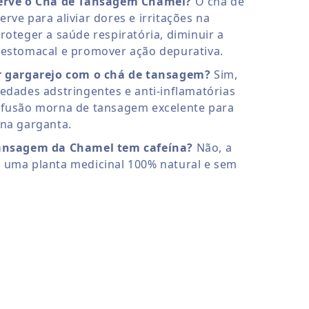
erve o Chá de Tansagem Chamel?
O chá de
rve para aliviar dores e irritações na
roteger a saúde respiratória, diminuir a
 estomacal e promover ação depurativa.
r gargarejo com o chá de tansagem?
Sim,
edades adstringentes e anti-inflamatórias
nfusão morna de tansagem excelente para
 na garganta.
ansagem da Chamel tem cafeína?
Não, a
 uma planta medicinal 100% natural e sem