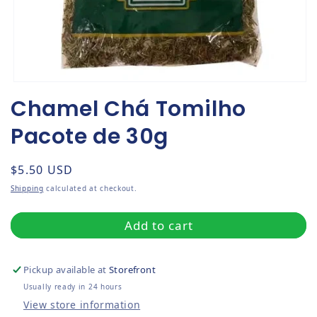
Open media 1 in modal
Chamel Chá Tomilho
Pacote de 30g
Regular price
$5.50 USD
Shipping
calculated at checkout.
Add to cart
Pickup available at
Storefront
Usually ready in 24 hours
View store information