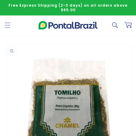
Skip to content
Free Express Shipping (2-3 days) on all orders above
$65.00
Cart
o product information