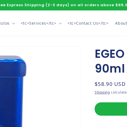
ree Express Shipping (2-3 days) on all orders above $65.
dutos
<tc>Services</tc>
<tc>Contact Us</tc>
About
EGEO 
90ml
Regular pri
$58.90 USD
Shipping
calculate