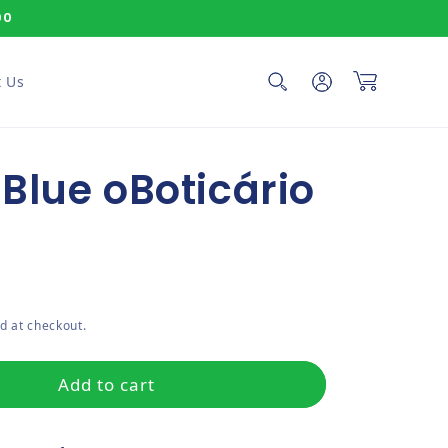
00
Log in
Cart
 Us
Blue oBoticário
ce
d at checkout.
Add to cart