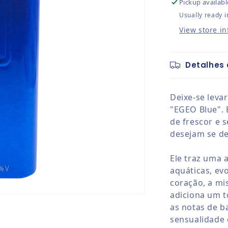
Pickup availabl
Usually ready i
View store i
Detalhes 
Deixe-se leva
"EGEO Blue". 
de frescor e 
desejam se de
Ele traz uma 
aquáticas, ev
coração, a mi
adiciona um t
as notas de 
sensualidade d