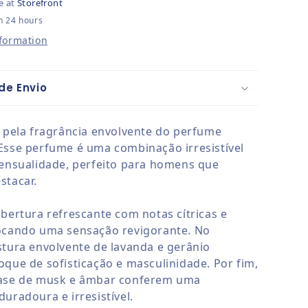
e at
Storefront
n 24 hours
nformation
de Envio
r pela fragrância envolvente do perfume
Esse perfume é uma combinação irresistível
sensualidade, perfeito para homens que
stacar.
abertura refrescante com notas cítricas e
ocando uma sensação revigorante. No
stura envolvente de lavanda e gerânio
oque de sofisticação e masculinidade. Por fim,
base de musk e âmbar conferem uma
uradoura e irresistível.