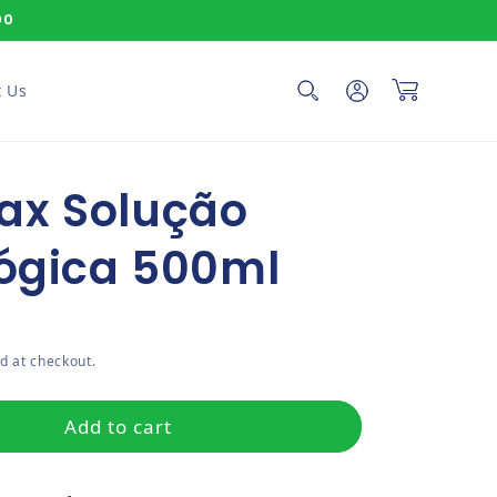
00
Log in
Cart
 Us
ax Solução
lógica 500ml
ce
d at checkout.
Add to cart