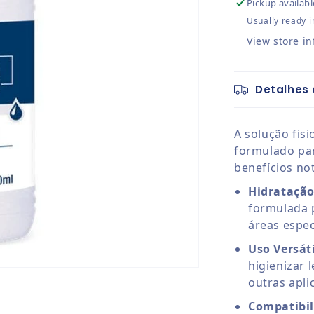
Pickup availabl
Usually ready i
View store i
Detalhes 
A solução fis
formulado par
benefícios not
Hidratação
formulada 
áreas espec
Uso Versáti
higienizar 
outras apli
Compatibil