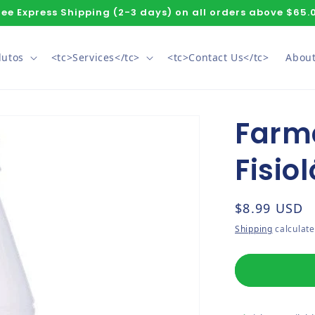
ree Express Shipping (2-3 days) on all orders above $65.
dutos
<tc>Services</tc>
<tc>Contact Us</tc>
About
Farm
Fisio
Regular pri
$8.99 USD
Shipping
calculate