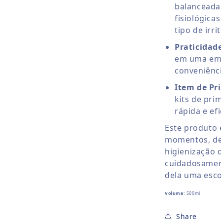
balanceada 
fisiológic
tipo de irri
Praticidad
em uma emba
conveniênc
Item de Pr
kits de pri
rápida e ef
Este produto é
momentos, de
higienização 
cuidadosamen
dela uma escol
Volume:
500ml
Share