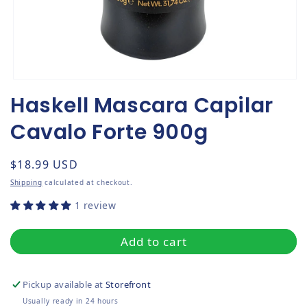
Open media 1 in modal
Haskell Mascara Capilar
Cavalo Forte 900g
Regular price
$18.99 USD
Shipping
calculated at checkout.
1 review
Add to cart
Pickup available at
Storefront
Usually ready in 24 hours