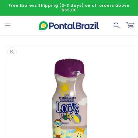
Skip to content
Free Express Shipping (2-3 days) on all orders above
$65.00
Cart
o product information