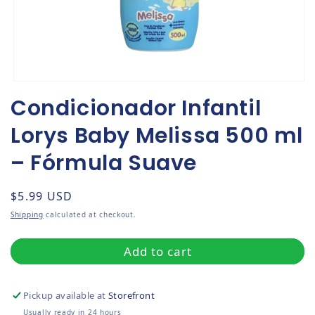
Open media 1 in modal
Condicionador Infantil
Lorys Baby Melissa 500 ml
– Fórmula Suave
Regular price
$5.99 USD
Shipping
calculated at checkout.
Add to cart
Pickup available at
Storefront
Usually ready in 24 hours