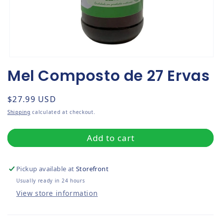
Open media 1 in modal
Mel Composto de 27 Ervas
Regular price
$27.99 USD
Shipping
calculated at checkout.
Add to cart
Pickup available at
Storefront
Usually ready in 24 hours
View store information