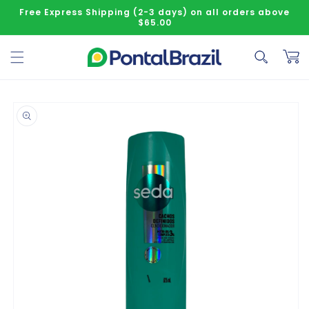
Skip to content
Free Express Shipping (2-3 days) on all orders above
$65.00
Cart
o product information