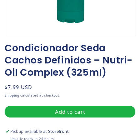
Open media 1 in modal
Condicionador Seda
Cachos Definidos – Nutri-
Oil Complex (325ml)
Regular price
$7.99 USD
Shipping
calculated at checkout.
Add to cart
Pickup available at
Storefront
Usually ready in 24 hours